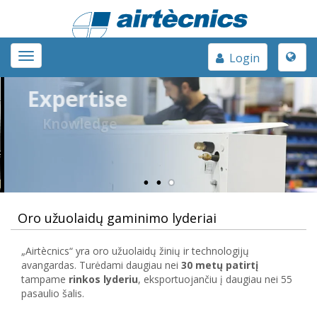
Toggle
Toggle
Login
naviga
navigation
Expertise
Knowledge
35 years of experience in designing and producing air curt
for any application
Oro užuolaidų gaminimo lyderiai
„Airtècnics“ yra oro užuolaidų žinių ir technologijų
avangardas. Turėdami daugiau nei
30 metų patirtį
tampame
rinkos lyderiu
, eksportuojančiu į daugiau nei 55
pasaulio šalis.