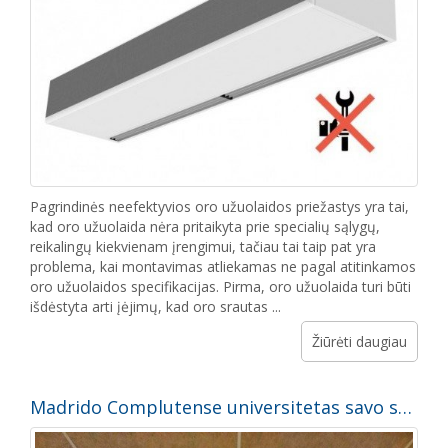
Pagrindinės neefektyvios oro užuolaidos priežastys yra tai,
kad oro užuolaida nėra pritaikyta prie specialių sąlygų,
reikalingų kiekvienam įrengimui, tačiau tai taip pat yra
problema, kai montavimas atliekamas ne pagal atitinkamos
oro užuolaidos specifikacijas. Pirma, oro užuolaida turi būti
išdėstyta arti įėjimų, kad oro srautas ...
Žiūrėti daugiau
Madrido Complutense universitetas savo salėse naudoja „Wallisair“ ir dezinfekuojančias oro užuolaidas