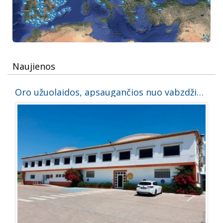
Naujienos
Oro užuolaidos, apsaugančios nuo vabzdžių.Medaus gamintojo atvejo analizė