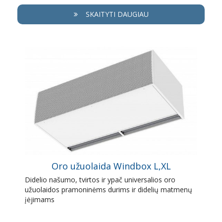
SKAITYTI DAUGIAU
Oro užuolaida Windbox L,XL
Didelio našumo, tvirtos ir ypač universalios oro
užuolaidos pramoninėms durims ir didelių matmenų
įėjimams