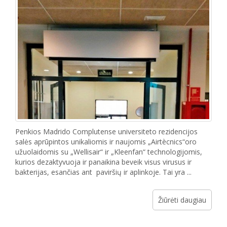
Penkios Madrido Complutense universiteto rezidencijos
salės aprūpintos unikaliomis ir naujomis „Airtècnics“oro
užuolaidomis su „Wellisair“ ir „Kleenfan“ technologijomis,
kurios dezaktyvuoja ir panaikina beveik visus virusus ir
bakterijas, esančias ant paviršių ir aplinkoje. Tai yra ...
Žiūrėti daugiau