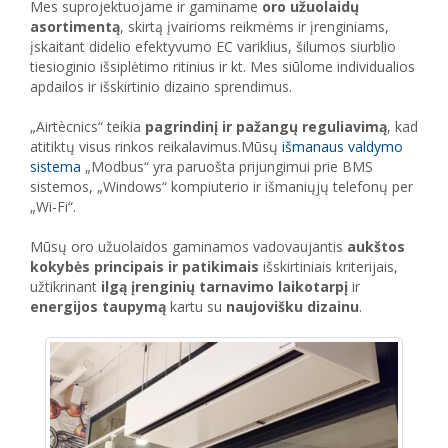
Mes suprojektuojame ir gaminame
oro užuolaidų
asortimentą
, skirtą įvairioms reikmėms ir įrenginiams,
įskaitant didelio efektyvumo EC variklius, šilumos siurblio
tiesioginio išsiplėtimo ritinius ir kt. Mes siūlome individualios
apdailos ir išskirtinio dizaino sprendimus.
„Airtècnics“ teikia
pagrindinį ir pažangų reguliavimą
, kad
atitiktų visus rinkos reikalavimus.Mūsų
išmanaus valdymo
sistema
„Modbus“ yra paruošta prijungimui prie BMS
sistemos, „Windows“ kompiuterio ir išmaniųjų telefonų per
„Wi-Fi“.
Mūsų oro užuolaidos gaminamos vadovaujantis
aukštos
kokybės principais ir patikimais
išskirtiniais kriterijais,
užtikrinant
ilgą įrenginių tarnavimo laikotarpį
ir
energijos taupymą
kartu su
naujovišku dizainu
.