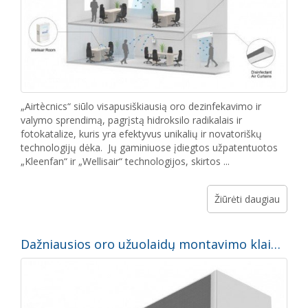
„Airtècnics“ siūlo visapusiškiausią oro dezinfekavimo ir
valymo sprendimą, pagrįstą hidroksilo radikalais ir
fotokatalize, kuris yra efektyvus unikalių ir novatoriškų
technologijų dėka. Jų gaminiuose įdiegtos užpatentuotos
„Kleenfan“ ir „Wellisair“ technologijos, skirtos ...
Žiūrėti daugiau
Dažniausios oro užuolaidų montavimo klaidos