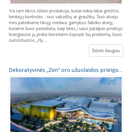
Yra tam tikros rūšies produkcija, kuriai reikia labai griežtos
kenkėjų kontrolės - nuo vabzdžių ar graužikų. Šiuo atveju
mes pateikiame tikrąjį medaus gamybos fabriko atvejį,
kuriame buvo pastebėta, kaip bites į savo patalpas priviliojo
brangiausia jų prekė.Norėdami išspręsti šią problemą, buvo
sumontuotos „Fly ...
Žiūrėti daugiau
Dekoratyvinės „Zen“ oro užuolaidos prieigoms prie automobilių stovėjimo aikštelės Al Zahia City Center prekybos centre Šardžoje