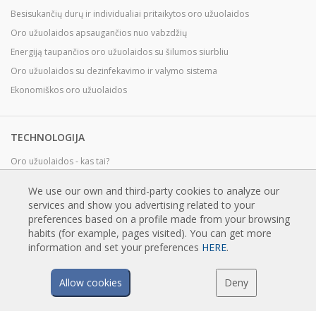
Besisukančių durų ir individualiai pritaikytos oro užuolaidos
Oro užuolaidos apsaugančios nuo vabzdžių
Energiją taupančios oro užuolaidos su šilumos siurbliu
Oro užuolaidos su dezinfekavimo ir valymo sistema
Ekonomiškos oro užuolaidos
TECHNOLOGIJA
Oro užuolaidos - kas tai?
Kaip veikia oro užuolaidos?
We use our own and third-party cookies to analyze our
Oro užuolaidų privalumai ir nauda
services and show you advertising related to your
Šilumos siurbliai ir oro užuolaidos
preferences based on a profile made from your browsing
habits (for example, pages visited). You can get more
EC oro užuolaidos
information and set your preferences
HERE
.
Airtècnics oro užuolaidos
Allow cookies
Deny
PARSISIUNTIMAI