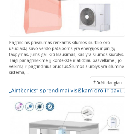
Pagrindinis privalumas renkantis šilumos siurblio oro
užuolaidą savo verslo patalpoms yra energijos ir pinigų
taupymas. Jums gali kilti klausimas, kas yra šilumos siurblys.
Taigi panagrinėkime jį kontekste ir atidžiau pažvelkime į jo
veikimą ir pagrindinius bruožus.Šilumos siurblys yra šiluminė
sistema, ...
Žiūrėti daugiau
„Airtècnics“ sprendimai visiškam oro ir paviršių dezinfekavimui ir valymui hidroksilo radikalų pagrindu