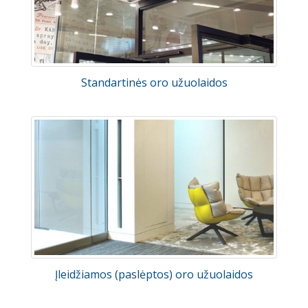
Standartinės oro užuolaidos
Įleidžiamos (paslėptos) oro užuolaidos