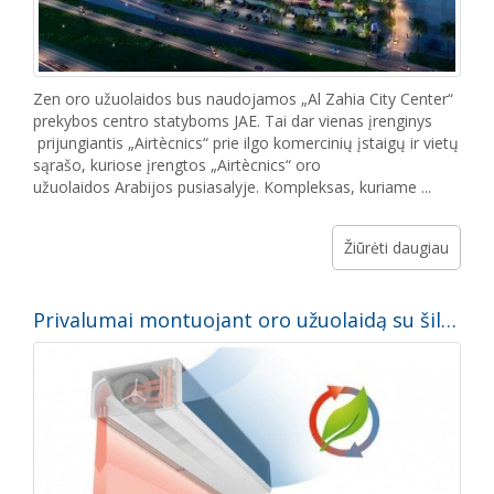
Zen oro užuolaidos bus naudojamos „Al Zahia City Center“
prekybos centro statyboms JAE. Tai dar vienas įrenginys
prijungiantis „Airtècnics“ prie ilgo komercinių įstaigų ir vietų
sąrašo, kuriose įrengtos „Airtècnics“ oro
užuolaidos Arabijos pusiasalyje. Kompleksas, kuriame ...
Žiūrėti daugiau
Privalumai montuojant oro užuolaidą su šilumos siurbliu