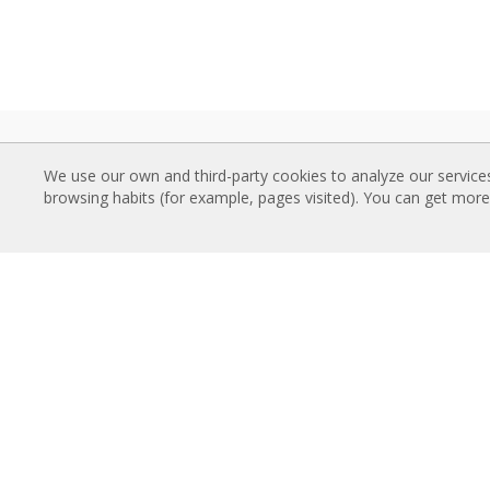
ORO UŽUOLAIDOS
PARS
We use our own and third-party cookies to analyze our service
Standartinės oro užuolaidos
Oro u
browsing habits (for example, pages visited). You can get mor
Įleidžiamos (paslėptos) oro užuolaidos
Techn
Dekoratyvinės, gaminamos pagal
Kokyb
užsakymą ir individualiai pritaikytos oro
PAN
užuolaidos
Aukšt
Pramoninės ir šaldymo kamerų oro
Oro u
užuolaidos
Oro u
Besisukančių durų ir individualiai
Oro u
pritaikytos oro užuolaidos
Oro užuolaidos apsaugančios nuo
APIE
vabzdžių
Airtèc
Energiją taupančios oro užuolaidos su
Rose
šilumos siurbliu
konta
Oro užuolaidos su dezinfekavimo ir