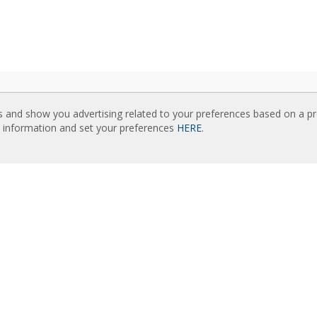
ISIUNTIMAI
SUSIJUSIOS SVETAINĖS
s and show you advertising related to your preferences based on a p
žuolaidų katalogai
Rideaux d’air
e information and set your preferences
HERE
.
inė dokumentacija
Actuadores
ės sertifikatai
Cortinas de aire
Luftschleier
AŠUS TURINYS
EC Fans
esnio lygio išmanusis valdymas
Air Curtain Manufacturer
žuolaidų parinkimo programa
Barriere d’aria
žuolaidų montavimas: nuorodos
Recuperadores de calor
žuolaidų foto galerija
Luchtgordijnen
Rite Calidad Aire
 MUS
Ilmaverho
nics istorija
Kurtyny Powietrzne
nberg group
ktai