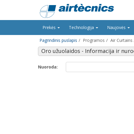
Prekės
Technologija
Naujovės
Pagrindinis puslapis
Programos
Air Curtains
Oro užuolaidos - Informacija ir nur
Nuoroda: