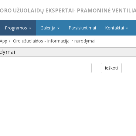
ORO UŽUOLAIDŲ EKSPERTAI- PRAMONINĖ VENTILIA
Programos
Galerija
Parsisiuntimai
Kontaktai
 App
Oro užuolaidos - Informacija ir nurodymai
odymai
Ieškoti