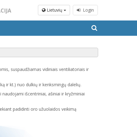
CIJA
Lietuvių
Login
omis, suspaudžiamas vidiniais ventiliatoriais ir
ą ir kt.) nuo dulkių ir kenksmingų dalelių.
i naudojami išcentriniai, ašiniai ir kryžminiai
iekiant padidinti oro užuolaidos veikimą