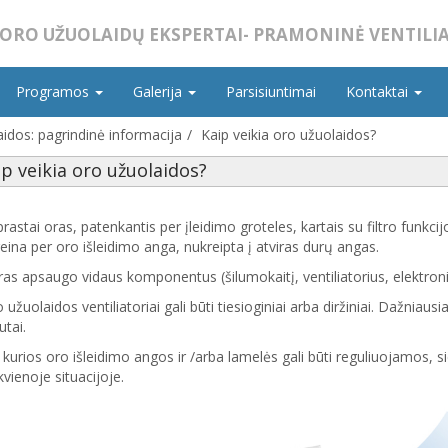
ORO UŽUOLAIDŲ EKSPERTAI- PRAMONINĖ VENTILIA
Programos
Galerija
Parsisiuntimai
Kontaktai
idos: pagrindinė informacija
Kaip veikia oro užuolaidos?
ip veikia oro užuolaidos?
rastai oras, patenkantis per įleidimo groteles, kartais su filtro funkcij
eina per oro išleidimo anga, nukreipta į atviras durų angas.
tras apsaugo vidaus komponentus (šilumokaitį, ventiliatorius, elektronik
 užuolaidos ventiliatoriai gali būti tiesioginiai arba diržiniai. Dažniausia
utai.
 kurios oro išleidimo angos ir /arba lamelės gali būti reguliuojamos, s
kvienoje situacijoje.