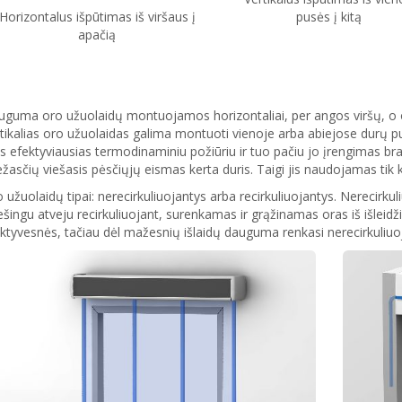
Horizontalus išpūtimas iš viršaus į
pusės į kitą
apačią
guma oro užuolaidų montuojamos horizontaliai, per angos viršų, o or
tikalias oro užuolaidas galima montuoti vienoje arba abiejose durų 
s efektyviausias termodinaminiu požiūriu ir tuo pačiu jo įrengimas bran
ežasčių viešasis pėsčiųjų eismas kerta duris. Taigi jis naudojamas tik 
 užuolaidų tipai: nerecirkuliuojantys arba recirkuliuojantys. Nerecirkuliu
ešingu atveju recirkuliuojant, surenkamas ir grąžinamas oras iš išleid
ktyvesnės, tačiau dėl mažesnių išlaidų dauguma renkasi nerecirkuliuoj