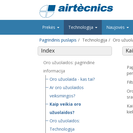
Prekės
Technologija
Naujovės
Pagrindinis puslapis
Technologija
Oro užuola
Index
Ka
Oro užuolaidos: pagrindinė
Pap
informacija
per
Oro užuolaida - kas tai?
Fil
Ar oro užuolaidos
Oro
veiksmingos?
sra
Kaip veikia oro
Kai
kie
užuolaidos?
Oro užuolaidos:
Technologija