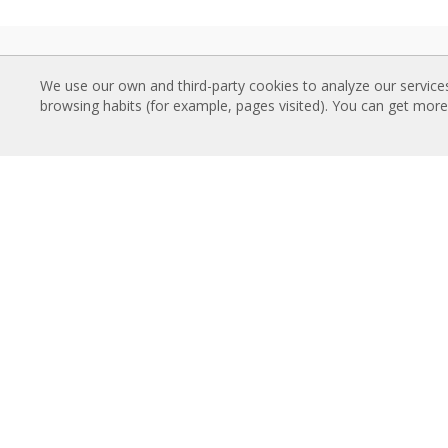
ORO UŽUOLAIDOS
PARS
We use our own and third-party cookies to analyze our service
Standartinės oro užuolaidos
Oro u
browsing habits (for example, pages visited). You can get mor
Įleidžiamos (paslėptos) oro užuolaidos
Techn
Dekoratyvinės, gaminamos pagal
Kokyb
užsakymą ir individualiai pritaikytos oro
PAN
užuolaidos
Aukšt
Pramoninės ir šaldymo kamerų oro
Oro u
užuolaidos
Oro u
Besisukančių durų ir individualiai
Oro u
pritaikytos oro užuolaidos
Oro užuolaidos apsaugančios nuo
APIE
vabzdžių
Airtèc
Energiją taupančios oro užuolaidos su
Rose
šilumos siurbliu
konta
Oro užuolaidos su dezinfekavimo ir
valymo sistema
Ekonomiškos oro užuolaidos
TECHNOLOGIJA