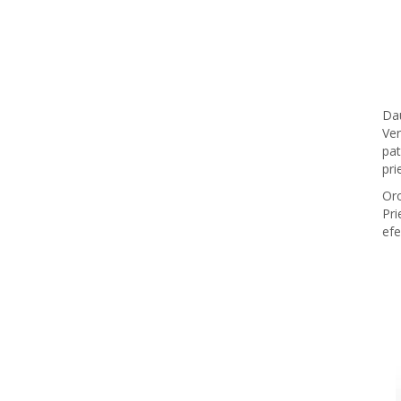
Dau
Ver
pat
pri
Oro
Pri
efe