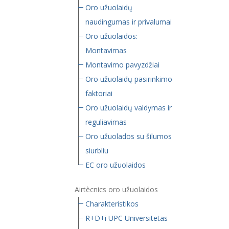
Oro užuolaidų
naudingumas ir privalumai
Oro užuolaidos:
Montavimas
Montavimo pavyzdžiai
Oro užuolaidų pasirinkimo
faktoriai
Oro užuolaidų valdymas ir
reguliavimas
Oro užuolados su šilumos
siurbliu
EC oro užuolaidos
Airtècnics oro užuolaidos
Charakteristikos
R+D+i UPC Universitetas