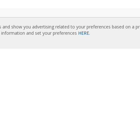
ISIUNTIMAI
SUSIJUSIOS SVETAINĖS
s and show you advertising related to your preferences based on a p
žuolaidų katalogai
Rideaux d’air
e information and set your preferences
HERE
.
inė dokumentacija
Actuadores
ės sertifikatai
Cortinas de aire
Luftschleier
AŠUS TURINYS
EC Fans
esnio lygio išmanusis valdymas
Air Curtain Manufacturer
žuolaidų parinkimo programa
Barriere d’aria
žuolaidų montavimas: nuorodos
Recuperadores de calor
žuolaidų foto galerija
Luchtgordijnen
Rite Calidad Aire
 MUS
Ilmaverho
nics istorija
Kurtyny Powietrzne
nberg group
ktai