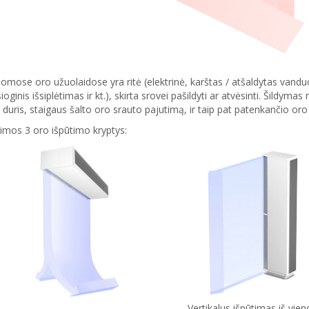
domose oro užuolaidose yra ritė (elektrinė, karštas / atšaldytas vanduo
sioginis išsiplėtimas ir kt.), skirta srovei pašildyti ar atvėsinti. Šildy
 duris, staigaus šalto oro srauto pajutimą, ir taip pat patenkančio oro
imos 3 oro išpūtimo kryptys:
Vertikalus išpūtimas iš vien