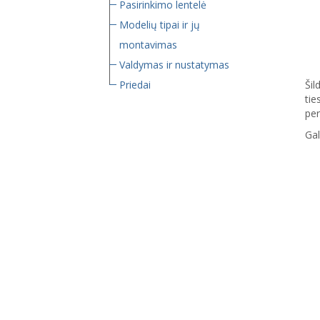
Pasirinkimo lentelė
Modelių tipai ir jų
montavimas
Valdymas ir nustatymas
Šil
Priedai
tie
per
Gal