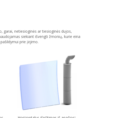
, garai, netiesioginės ar tiesioginės dujos,
mas naudojamas siekiant išvengti žmonių, kurie eina
 pašildymui prie įėjimo.
os
Horizontalus išpūtimas iš apačiosį