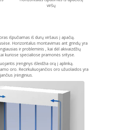
viršų
as išpučiamas iš durų viršaus į apačią.
pusėse. Horizontalus montavimas ant grindų yra
giausias ir probleminis , kai dėl akivaizdžių
kai kuriose specialiose pramonės srityse.
ojantis įrenginys išleidžia orą į aplinką.
žiamo oro. Recirkuliuojančios oro užuolaidos yra
ančius įrėnginius.