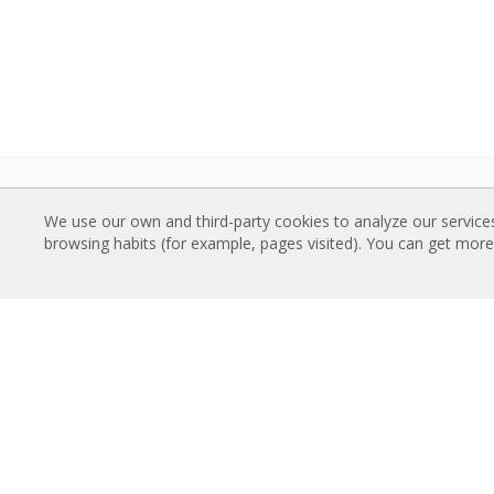
ORO UŽUOLAIDOS
PARS
We use our own and third-party cookies to analyze our service
Standartinės oro užuolaidos
Oro u
browsing habits (for example, pages visited). You can get mor
Įleidžiamos (paslėptos) oro užuolaidos
Techn
Dekoratyvinės, gaminamos pagal
Kokyb
užsakymą ir individualiai pritaikytos oro
PAN
užuolaidos
Aukšt
Pramoninės ir šaldymo kamerų oro
Oro u
užuolaidos
Oro u
Besisukančių durų ir individualiai
Oro u
pritaikytos oro užuolaidos
Oro užuolaidos apsaugančios nuo
APIE
vabzdžių
Airtèc
Energiją taupančios oro užuolaidos su