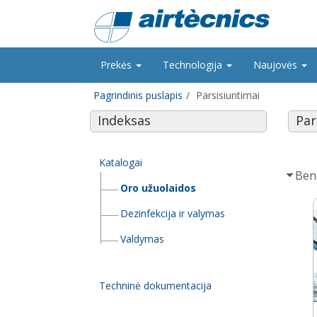
Prekės
Technologija
Naujovės
Pagrindinis puslapis
Parsisiuntimai
Indeksas
Par
Katalogai
Ben
Oro užuolaidos
Dezinfekcija ir valymas
Valdymas
Techninė dokumentacija