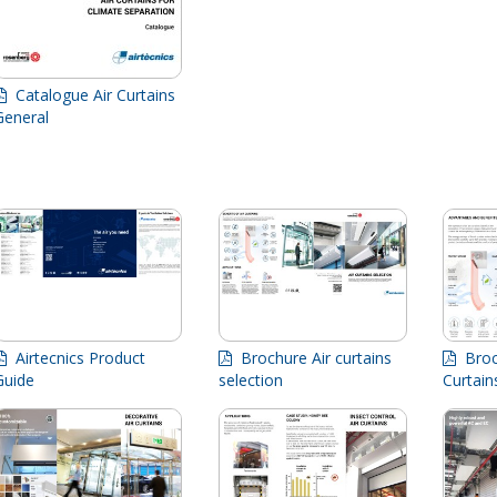
Catalogue Air Curtains
General
Airtecnics Product
Brochure Air curtains
Broch
Guide
selection
Curtai