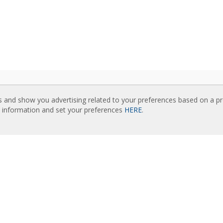
ISIUNTIMAI
SUSIJUSIOS SVETAINĖS
s and show you advertising related to your preferences based on a p
žuolaidų katalogai
Rideaux d’air
e information and set your preferences
HERE
.
inė dokumentacija
Actuadores
ės sertifikatai
Cortinas de aire
Luftschleier
AŠUS TURINYS
EC Fans
esnio lygio išmanusis valdymas
Air Curtain Manufacturer
žuolaidų parinkimo programa
Barriere d’aria
žuolaidų montavimas: nuorodos
Recuperadores de calor
žuolaidų foto galerija
Luchtgordijnen
Rite Calidad Aire
 MUS
Ilmaverho
nics istorija
Kurtyny Powietrzne