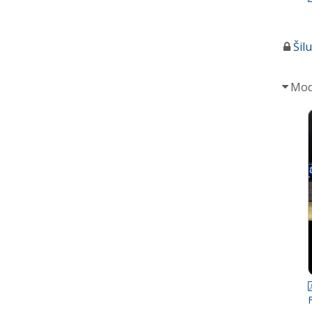
Šil
Mod