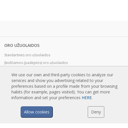
ORO UŽUOLAIDOS
Standartinės oro užuolaidos
Įleidžiamos (paslėptos) oro užuolaidos
Dekoratyvinės, gaminamos pagal užsakymą ir individualiai pritaikytos oro
We use our own and third-party cookies to analyze our
užuolaidos
services and show you advertising related to your
Pramoninės ir šaldymo kamerų oro užuolaidos
preferences based on a profile made from your browsing
Besisukančių durų ir individualiai pritaikytos oro užuolaidos
habits (for example, pages visited). You can get more
information and set your preferences
HERE
.
Oro užuolaidos apsaugančios nuo vabzdžių
Energiją taupančios oro užuolaidos su šilumos siurbliu
Allow cookies
Deny
Oro užuolaidos su dezinfekavimo ir valymo sistema
Ekonomiškos oro užuolaidos