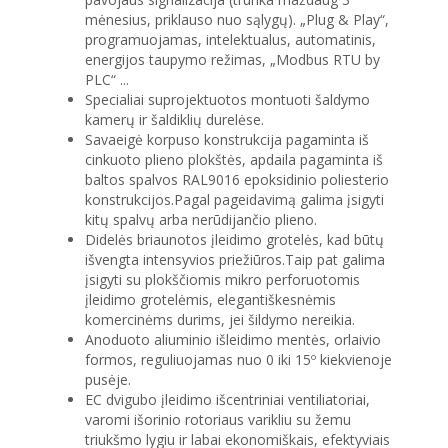
mėnesius, priklauso nuo sąlygų). „Plug & Play“,
programuojamas, intelektualus, automatinis,
energijos taupymo režimas, „Modbus RTU by
PLC“ ...
Specialiai suprojektuotos montuoti šaldymo
kamerų ir šaldiklių durelėse.
Savaeigė korpuso konstrukcija pagaminta iš
cinkuoto plieno plokštės, apdaila pagaminta iš
baltos spalvos RAL9016 epoksidinio poliesterio
konstrukcijos.Pagal pageidavimą galima įsigyti
kitų spalvų arba nerūdijančio plieno.
Didelės briaunotos įleidimo grotelės, kad būtų
išvengta intensyvios priežiūros.Taip pat galima
įsigyti su plokščiomis mikro perforuotomis
įleidimo grotelėmis, elegantiškesnėmis
komercinėms durims, jei šildymo nereikia.
Anoduoto aliuminio išleidimo mentės, orlaivio
formos, reguliuojamas nuo 0 iki 15º kiekvienoje
pusėje.
EC dvigubo įleidimo išcentriniai ventiliatoriai,
varomi išorinio rotoriaus varikliu su žemu
triukšmo lygiu ir labai ekonomiškais, efektyviais