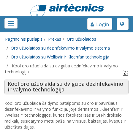
Toggle
Toggle
Login
naviga
navigation
Pagrindinis puslapis
Prekės
Oro užuolaidos
Oro užuolaidos su dezinfekavimo ir valymo sistema
Oro užuolaidos su Wellisair ir Kleenfan technologija
Kool oro užuolaida su dviguba dezinfekavimo ir valymo
technologija
Kool oro užuolaida su dviguba dezinfekavimo
ir valymo technologija
Kool
oro užuolaida šaldymo patalpoms su oro ir paviršiaus
dezinfekavimo ir valymo funkcija. Joje derinamos „Kleenfan“ ir
„Wellisair“ technologijos, kurios fotokatalizės ir OH-hidroksilo
radikalų susidarymo metu pašalina virusus, bakterijas, kvapus ir
užterštas dujas.