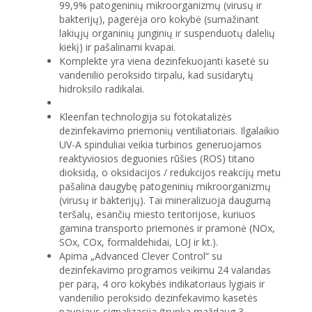
99,9% patogeninių mikroorganizmų (virusų ir
bakterijų), pagerėja oro kokybė (sumažinant
lakiųjų organinių junginių ir suspenduotų dalelių
kiekį) ir pašalinami kvapai.
Komplekte yra viena dezinfekuojanti kasetė su
vandenilio peroksido tirpalu, kad susidarytų
hidroksilo radikalai.
Kleenfan technologija su fotokatalizės
dezinfekavimo priemonių ventiliatoriais. Ilgalaikio
UV-A spinduliai veikia turbinos generuojamos
reaktyviosios deguonies rūšies (ROS) titano
dioksidą, o oksidacijos / redukcijos reakcijų metu
pašalina daugybę patogeninių mikroorganizmų
(virusų ir bakterijų). Tai mineralizuoja daugumą
teršalų, esančių miesto teritorijose, kuriuos
gamina transporto priemonės ir pramonė (NOx,
SOx, COx, formaldehidai, LOJ ir kt.).
Apima „Advanced Clever Control“ su
dezinfekavimo programos veikimu 24 valandas
per parą, 4 oro kokybės indikatoriaus lygiais ir
vandenilio peroksido dezinfekavimo kasetės
pavojaus signalizacija (trunka maždaug 3