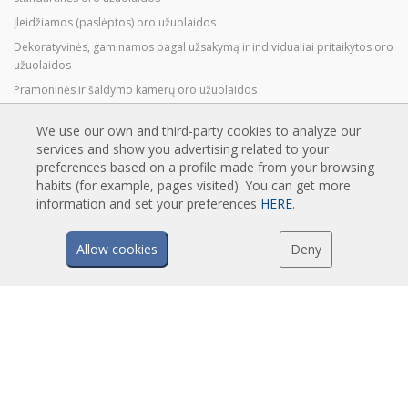
Įleidžiamos (paslėptos) oro užuolaidos
Dekoratyvinės, gaminamos pagal užsakymą ir individualiai pritaikytos oro
užuolaidos
Pramoninės ir šaldymo kamerų oro užuolaidos
Besisukančių durų ir individualiai pritaikytos oro užuolaidos
We use our own and third-party cookies to analyze our
Oro užuolaidos apsaugančios nuo vabzdžių
services and show you advertising related to your
Energiją taupančios oro užuolaidos su šilumos siurbliu
preferences based on a profile made from your browsing
habits (for example, pages visited). You can get more
Oro užuolaidos su dezinfekavimo ir valymo sistema
information and set your preferences
HERE
.
Ekonomiškos oro užuolaidos
Allow cookies
Deny
TECHNOLOGIJA
Oro užuolaidos - kas tai?
Kaip veikia oro užuolaidos?
Oro užuolaidų privalumai ir nauda
Šilumos siurbliai ir oro užuolaidos
EC oro užuolaidos