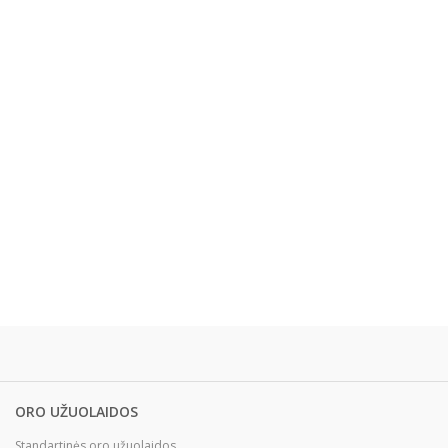
ORO UŽUOLAIDOS
Standartinės oro užuolaidos