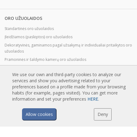
ORO UŽUOLAIDOS
Standartinės oro užuolaidos
Įleidžiamos (paslėptos) oro užuolaidos
Dekoratyvinės, gaminamos pagal užsakymą ir individualiai pritaikytos oro
užuolaidos
Pramoninės ir šaldymo kamerų oro užuolaidos
Besisukančių durų ir individualiai pritaikytos oro užuolaidos
We use our own and third-party cookies to analyze our
Oro užuolaidos apsaugančios nuo vabzdžių
services and show you advertising related to your
Energiją taupančios oro užuolaidos su šilumos siurbliu
preferences based on a profile made from your browsing
Oro užuolaidos su dezinfekavimo ir valymo sistema
habits (for example, pages visited). You can get more
information and set your preferences
HERE
.
Ekonomiškos oro užuolaidos
Allow cookies
Deny
TECHNOLOGIJA
Oro užuolaidos - kas tai?