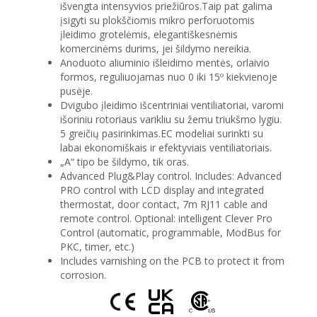
išvengta intensyvios priežiūros.Taip pat galima
įsigyti su plokščiomis mikro perforuotomis
įleidimo grotelėmis, elegantiškesnėmis
komercinėms durims, jei šildymo nereikia.
Anoduoto aliuminio išleidimo mentės, orlaivio
formos, reguliuojamas nuo 0 iki 15º kiekvienoje
pusėje.
Dvigubo įleidimo išcentriniai ventiliatoriai, varomi
išoriniu rotoriaus varikliu su žemu triukšmo lygiu.
5 greičių pasirinkimas.EC modeliai surinkti su
labai ekonomiškais ir efektyviais ventiliatoriais.
„A“ tipo be šildymo, tik oras.
Advanced Plug&Play control. Includes: Advanced
PRO control with LCD display and integrated
thermostat, door contact, 7m RJ11 cable and
remote control. Optional: intelligent Clever Pro
Control (automatic, programmable, ModBus for
PKC, timer, etc.)
Includes varnishing on the PCB to protect it from
corrosion.