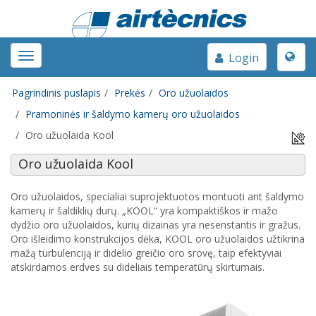
Toggle
Toggle
Login
naviga
navigation
Pagrindinis puslapis
Prekės
Oro užuolaidos
Pramoninės ir šaldymo kamerų oro užuolaidos
Oro užuolaida Kool
Oro užuolaida Kool
Oro užuolaidos, specialiai suprojektuotos montuoti ant šaldymo
kamerų ir šaldiklių durų. „KOOL“ yra kompaktiškos ir mažo
dydžio oro užuolaidos, kurių dizainas yra nesenstantis ir gražus.
Oro išleidimo konstrukcijos dėka, KOOL oro užuolaidos užtikrina
mažą turbulenciją ir didelio greičio oro srovę, taip efektyviai
atskirdamos erdves su dideliais temperatūrų skirtumais.