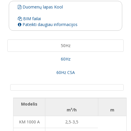
Duomenų lapas Kool
BIM failai
Pateikti daugiau informacijos
50Hz
60Hz
60Hz CSA
Modelis
m³/h
m
KM 1000 A
2,5-3,5