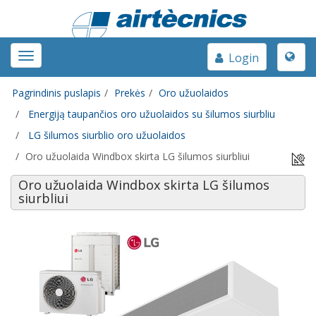
Toggle
Toggle
Login
naviga
navigation
Pagrindinis puslapis
Prekės
Oro užuolaidos
Energiją taupančios oro užuolaidos su šilumos siurbliu
LG šilumos siurblio oro užuolaidos
Oro užuolaida Windbox skirta LG šilumos siurbliui
Oro užuolaida Windbox skirta LG šilumos
siurbliui