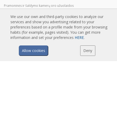
Pramoninės ir šaldymo kamerų oro užuolaidos
Besisukančių durų ir individualiai pritaikytos oro užuolaidos
We use our own and third-party cookies to analyze our
Oro užuolaidos apsaugančios nuo vabzdžių
services and show you advertising related to your
Energiją taupančios oro užuolaidos su šilumos siurbliu
preferences based on a profile made from your browsing
habits (for example, pages visited). You can get more
Oro užuolaidos su dezinfekavimo ir valymo sistema
information and set your preferences
HERE
.
Ekonomiškos oro užuolaidos
Allow cookies
Deny
TECHNOLOGIJA
Oro užuolaidos - kas tai?
Kaip veikia oro užuolaidos?
Oro užuolaidų privalumai ir nauda
Šilumos siurbliai ir oro užuolaidos
EC oro užuolaidos
Airtècnics oro užuolaidos