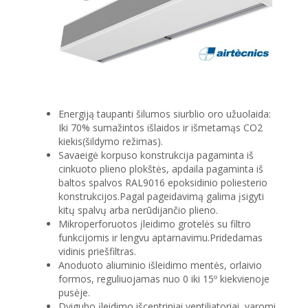
Energiją taupanti šilumos siurblio oro užuolaida:
Iki 70% sumažintos išlaidos ir išmetamąs CO2
kiekis(šildymo režimas).
Savaeigė korpuso konstrukcija pagaminta iš
cinkuoto plieno plokštės, apdaila pagaminta iš
baltos spalvos RAL9016 epoksidinio poliesterio
konstrukcijos.Pagal pageidavimą galima įsigyti
kitų spalvų arba nerūdijančio plieno.
Mikroperforuotos įleidimo grotelės su filtro
funkcijomis ir lengvu aptarnavimu.Pridedamas
vidinis priešfiltras.
Anoduoto aliuminio išleidimo mentės, orlaivio
formos, reguliuojamas nuo 0 iki 15º kiekvienoje
pusėje.
Dvigubo įleidimo išcentriniai ventiliatoriai, varomi