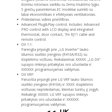
išoriniu rotoriaus varikliu su žemu triukšmo lygiu.
5 greičių pasirinkimas.EC modeliai surinkti su
labai ekonomiškais ir efektyviais ventiliatoriais.
Pridedamas vidinis priešfiltras.
Advanced Plug&Play control. Includes: Advanced
PRO control with LCD display and integrated
thermostat, door contact, 7m RJ11 cable and
remote control.
DX 1:1:
Parengta prijungti prie „LG Inverter“ lauko
šilumos siurblio įrenginio (R410A/R32) su
išsiplėtimo vožtuvu. Reikalavimai: XXXXX: „LG DX“
sąsajos rinkinys pritaikytas oro užuolaidai ir:
XXXXXX: programuojamas valdymas.
DX VRF:
Paruošta prijungti prie LG VRF lauko šilumos
siurblio įrenginio (R410A) ir: XXXX: išsiplėtimo
vožtuvas nepridedamas, klientas turėtų jį įsigyti.
Reikalingi: XXXXX: LG VRF sąsajos rinkinys
pritaikytas oro užuolaidai ir: XXXXXX:
programuojamas valdymas.