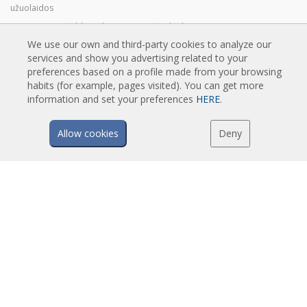
užuolaidos
Pramoninės ir šaldymo kamerų oro užuolaidos
We use our own and third-party cookies to analyze our
Besisukančių durų ir individualiai pritaikytos oro užuolaidos
services and show you advertising related to your
Oro užuolaidos apsaugančios nuo vabzdžių
preferences based on a profile made from your browsing
Energiją taupančios oro užuolaidos su šilumos siurbliu
habits (for example, pages visited). You can get more
information and set your preferences
HERE
.
Oro užuolaidos su dezinfekavimo ir valymo sistema
Ekonomiškos oro užuolaidos
Allow cookies
Deny
TECHNOLOGIJA
Oro užuolaidos - kas tai?
Kaip veikia oro užuolaidos?
Oro užuolaidų privalumai ir nauda
Šilumos siurbliai ir oro užuolaidos
EC oro užuolaidos
Airtècnics oro užuolaidos