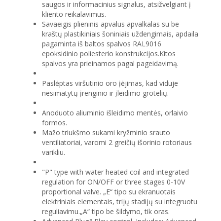
saugos ir informacinius signalus, atsižvelgiant į
kliento reikalavimus.
Savaeigis plieninis apvalus apvalkalas su be
kraštų plastikiniais šoniniais uždengimais, apdaila
pagaminta iš baltos spalvos RAL9016
epoksidinio poliesterio konstrukcijos.Kitos
spalvos yra prieinamos pagal pageidavimą.
Paslėptas viršutinio oro įėjimas, kad viduje
nesimatytų įrenginio ir įleidimo grotelių.
Anoduoto aliuminio išleidimo mentės, orlaivio
formos.
Mažo triukšmo sukami kryžminio srauto
ventiliatoriai, varomi 2 greičių išorinio rotoriaus
varikliu.
"P" type with water heated coil and integrated
regulation for ON/OFF or three stages 0-10V
proportional valve. „E“ tipo su ekranuotais
elektriniais elementais, trijų stadijų su integruotu
reguliavimu.„A“ tipo be šildymo, tik oras.