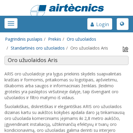
Toggle
Toggle
Login
naviga
navigation
Pagrindinis puslapis
Prekės
Oro užuolaidos
Standartinės oro užuolaidos
Oro užuolaidos Aris
Oro užuolaidos Aris
ARIS oro užuolaidoje yra lygus priekinis skydelis suapvalintais
kraštais ir formomis, pritaikomas su logotipais, apšvietimu,
iškabomis arba saugos ir informaciniais ženklais. Įleidimo
grotelės yra paslėptos viršutinėje dalyje, taip išvengiant oro
užuolaidos ir filtro matymo iš vidaus.
Šiuolaikiškas, diskretiškas ir elegantiškas ARIS oro užuolaidos
dizainas kartu su aukštos kokybės apdaila daro ją tinkamiausią
oro užuolaida komerciniams įėjimams iki 2,8 metro aukščio,
įgyvendinant instaliaciją, užtikrinančią efektyvų ir tvarų oro
kondicionavimą, oro užuolaidas galima derinti su interjero