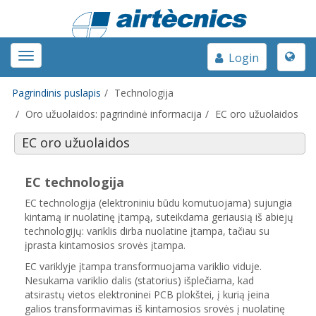
Toggle
Toggle
Login
naviga
navigation
Pagrindinis puslapis
Technologija
Oro užuolaidos: pagrindinė informacija
EC oro užuolaidos
EC oro užuolaidos
EC technologija
EC technologija (elektroniniu būdu komutuojama) sujungia
kintamą ir nuolatinę įtampą, suteikdama geriausią iš abiejų
technologijų: variklis dirba nuolatine įtampa, tačiau su
įprasta kintamosios srovės įtampa.
EC variklyje įtampa transformuojama variklio viduje.
Nesukama variklio dalis (statorius) išplečiama, kad
atsirastų vietos elektroninei PCB plokštei, į kurią įeina
galios transformavimas iš kintamosios srovės į nuolatinę