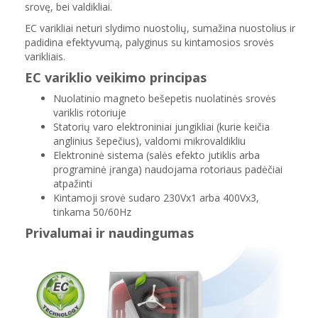
srovę, bei valdikliai
.
EC varikliai neturi slydimo nuostolių, sumažina nuostolius ir
padidina efektyvumą, palyginus su kintamosios srovės
varikliais
.
EC variklio veikimo principas
Nuolatinio magneto bešepetis nuolatinės srovės
variklis rotoriuje
Statorių varo elektroniniai jungikliai (kurie keičia
anglinius šepečius), valdomi mikrovaldikliu
Elektroninė sistema (salės efekto jutiklis arba
programinė įranga) naudojama rotoriaus padėčiai
atpažinti
Kintamoji srovė sudaro 230Vx1 arba 400Vx3,
tinkama 50/60Hz
Privalumai ir naudingumas