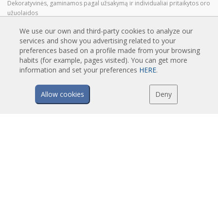
Dekoratyvinės, gaminamos pagal užsakymą ir individualiai pritaikytos oro
užuolaidos
Pramoninės ir šaldymo kamerų oro užuolaidos
We use our own and third-party cookies to analyze our
Besisukančių durų ir individualiai pritaikytos oro užuolaidos
services and show you advertising related to your
preferences based on a profile made from your browsing
Oro užuolaidos apsaugančios nuo vabzdžių
habits (for example, pages visited). You can get more
Energiją taupančios oro užuolaidos su šilumos siurbliu
information and set your preferences
HERE
.
Oro užuolaidos su dezinfekavimo ir valymo sistema
Ekonomiškos oro užuolaidos
Allow cookies
Deny
TECHNOLOGIJA
Oro užuolaidos - kas tai?
Kaip veikia oro užuolaidos?
Oro užuolaidų privalumai ir nauda
Šilumos siurbliai ir oro užuolaidos
EC oro užuolaidos
Airtècnics oro užuolaidos