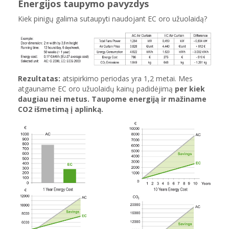
Energijos taupymo pavyzdys
Kiek pinigų galima sutaupyti naudojant EC oro užuolaidą?
Rezultatas:
atsipirkimo periodas yra 1,2 metai. Mes
atgauname EC oro užuolaidų kainų padidėjimą
per kiek
daugiau nei metus. Taupome energiją ir mažiname
CO2 išmetimą į aplinką.